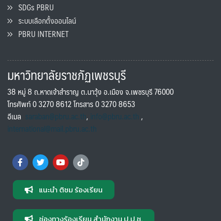
SDGs PBRU
ระบบเลือกตั้งออนไลน์
PBRU INTERNET
มหาวิทยาลัยราชภัฏเพชรบุรี
38 หมู่ 8 ถ.หาดเจ้าสำราญ ต.นาวุ้ง อ.เมือง จ.เพชรบุรี 76000
โทรศัพท์ 0 3270 8612 โทรสาร 0 3270 8653
อีเมล
saraban@pbru.ac.th
,
info@pbru.ac.th
,
international@mail.pbru.ac.th
แนะนำ ติชม ร้องเรียน
ช่องทางร้องเรียน สำนักงาน ป.ป.ช.