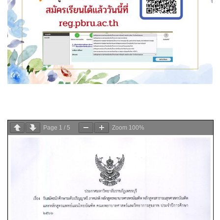
Page
1
/
5
Zoom
100%