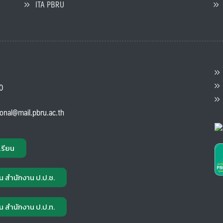
ITA PBRU
P
ต
ส
00
แ
ional@mail.pbru.ac.th
เรียน
น สำนักงาน ป.ป.ช.
น สำนักงาน ป.ป.ท.