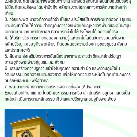
2.ผลิตบัณฑิตที่มีคุณภาพพร้อมทำ งาน สร้างอัตลักษณ์ให้เป็นที่ยอมรับของผู้
ใช้บัณฑิตและสังคม โดยคำนึงถึง หลักกระจายโอกาสทางการศึกษาอย่างเท่า
เทียม
3. วิจัยและพัฒนาองค์ความรู้ที่จำ เป็นและประโยชน์ในการพัฒนาท้องถิ่น ชุมชน
และประเทศโดยให้ความ สำคัญกับการวิจัยเพื่อแก้ปัญหาของพื้นที่และสนับสนุน
เอกลักษณ์ของมหาวิทยาลัย ที่สามารถนำไปใช้ประโยชน์ได้ อย่างแท้จริง
4. ให้บริการวิชาการถ่ายทอดองค์ความรู้และเทคโนโลยีนวัตกรรมบนพื้นฐาน
หลักปรัชญาเศรษฐกิจพอเพียง ที่ตอบสนองความต้องการของชุมชน สังคม
และประเทศชาติ
5. สืบสาน ส่งเสริมโครงการอันเนื่องมาจากพระราชดำ ริและหลักปรัชญา
เศรษฐกิจพอเพียงสู่ชุมชนและ สังคม
6. เสริมสร้างความรู้ความเข้าใจในคุณค่า ความสำ นึก และความภูมิใจใน
วัฒนธรรมของท้องถิ่นและของชาติ เพื่อให้เกิดความตระหนักในคุณค่าของการ
อนุรักษ์และเผยแพร่สู่สากล
7. พัฒนาประสิทธิภาพการบริหารจัดการขั้นสูง (Advanced
ExecutionPremium) โดยมีคณะกรรมการหรือ สำ นักบริหารยุทธศาสตร์เป็น
กลไกดำ เนินการตามหลักธรรมาภิบาลและปรัชญาเศรษฐกิจพอเพียง