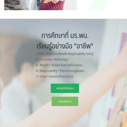
การศึกษาที่ มร.พบ.
เรียนรู้อย่างมือ "อาชีพ"
(PBRU : Proactive Benefit Responsibility Unity)
P : Proactive = ทำงานเขิงรุก
B : Benefit = สร้างประโยชน์ สุขที่เป็นธรรม
R : Responsibility = สำนึกนำความรู้ผิดชอบ
U : Unity = กอปรกิจเป็นหนึ่งเดียว
หลักสูตรที่เปิดสอน
สมัครเข้าศึกษา