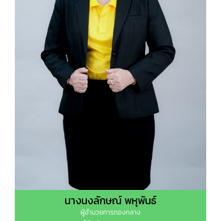
นางนงลักษณ์ พหุพันธ์
ผู้อำนวยการกองกลาง