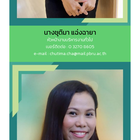
นางชุติมา แฉ่งฉายา
หัวหน้างานบริหารงานทั่วไป
เบอร์ติดต่อ : 0 3270 8605
e-mail : chutima.cha@mail.pbru.ac.th