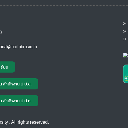
ต
ส
00
แ
ional@mail.pbru.ac.th
เรียน
น สำนักงาน ป.ป.ช.
น สำนักงาน ป.ป.ท.
ty , All rights reserved.