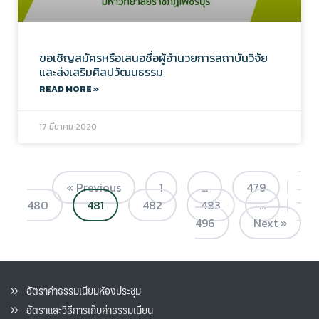
ขอเชิญสมัครหรือเสนอชื่อผู้อำนวยการสถาบันวิจัย
และส่งเสริมศิลปวัฒนธรรม
READ MORE »
17 มีนาคม 2020
« Previous
1
…
479
480
481
482
483
…
496
Next »
อัตราค่าธรรมเนียมห้องประชุม
อัตราและวิธีการเก็บค่าธรรมเนียน