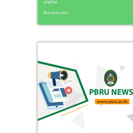
๓/๒๕๖๗
25 ตุลาคม 2024