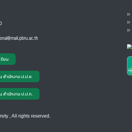
ต
ส
00
แ
ional@mail.pbru.ac.th
เรียน
น สำนักงาน ป.ป.ช.
น สำนักงาน ป.ป.ท.
ty , All rights reserved.