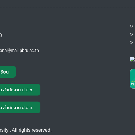
ต
ส
00
แ
ional@mail.pbru.ac.th
เรียน
น สำนักงาน ป.ป.ช.
น สำนักงาน ป.ป.ท.
ty , All rights reserved.