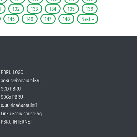
1
132
133
134
135
136
145
146
147
148
Next »
PBRU LOGO
ดหมายข่าวดอนขังใหญ่
SCD PBRU
SDGs PBRU
ะบบเลือกตั้งออนไลน์
ink มหาวิทยาลัยราชภัฏ
BRU INTERNET