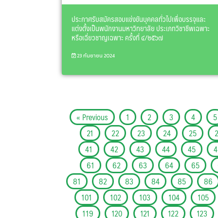
ประกาศรับสมัครสอบแข่งขันบุคคลทั่วไปเพื่อบรรจุและ
แต่งตั้งเป็นพนักงานมหาวิทยาลัย ประเภทวิชาชีพเฉพาะ
หรือเฉี่ยวชาญเฉพาะ ครั้งที่ ๔/๒๕๖๗
23 กันยายน 2024
« Previous
1
2
3
4
5
21
22
23
24
25
41
42
43
44
45
4
61
62
63
64
65
81
82
83
84
85
86
101
102
103
104
105
119
120
121
122
123