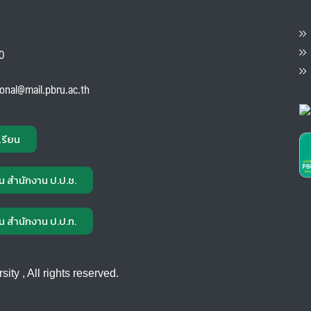
ต
ส
00
แ
ional@mail.pbru.ac.th
เรียน
น สำนักงาน ป.ป.ช.
น สำนักงาน ป.ป.ท.
ty , All rights reserved.