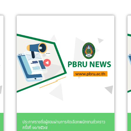
ประกาศรายชื่อผู้สอบผ่านการคัดเลือกพนักงานชั่วคราว
ครั้งที่ ๑๐/๒๕๖๗