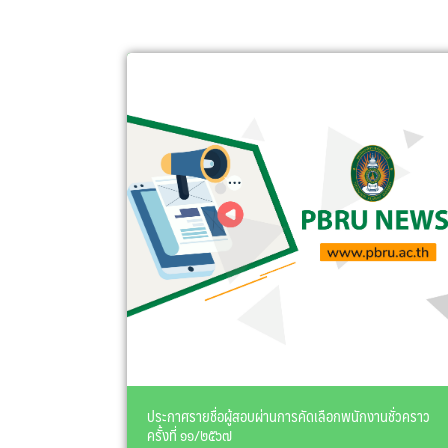
ประกาศรายชื่อผู้สอบผ่านการคัดเลือกพนักงานชั่วคราว
ครั้งที่ ๑๑/๒๕๖๗