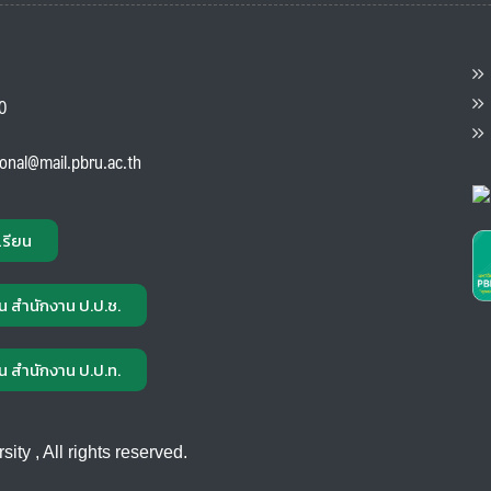
ต
ส
00
แ
ional@mail.pbru.ac.th
เรียน
น สำนักงาน ป.ป.ช.
น สำนักงาน ป.ป.ท.
ty , All rights reserved.