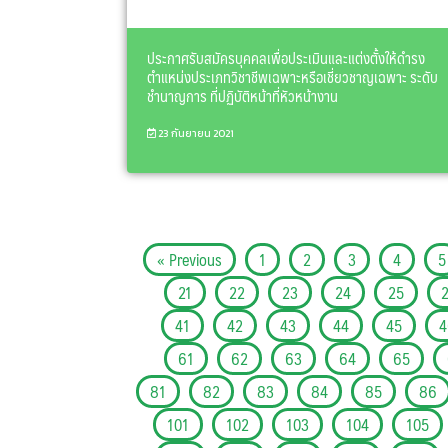
ประกาศรับสมัครบุคคลเพื่อประเมินและแต่งตั้งให้ดำรง
ตำแหน่งประเภทวิชาชีพเฉพาะหรือเชี่ยวชาญเฉพาะ ระดับ
ชำนาญการ ที่ปฏิบัติหน้าที่หัวหน้างาน
23 กันยายน 2021
« Previous
1
2
3
4
5
21
22
23
24
25
41
42
43
44
45
4
61
62
63
64
65
81
82
83
84
85
86
101
102
103
104
105