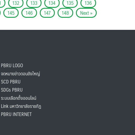
1
132
133
134
135
136
145
146
147
148
Next »
PBRU LOGO
ดหมายข่าวดอนขังใหญ่
SCD PBRU
SDGs PBRU
ะบบเลือกตั้งออนไลน์
ink มหาวิทยาลัยราชภัฏ
BRU INTERNET