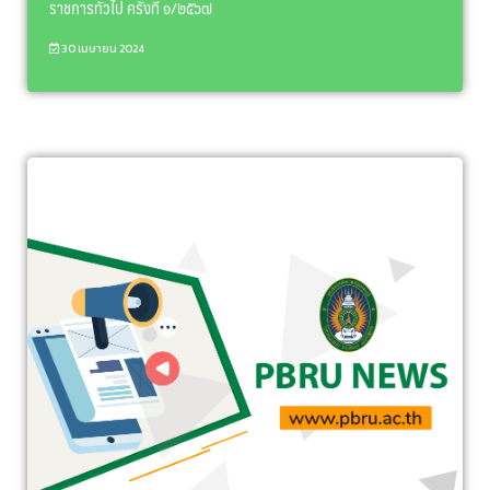
ราชการทั่วไป ครั้งที่ ๑/๒๕๖๗
30 เมษายน 2024